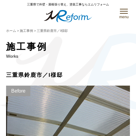
三重県で外壁・屋根張り替え、塗装工事ならエムリフォーム
menu
ホーム
>
施工事例
>
三重県鈴鹿市／I様邸
施工事例
Works
三重県鈴鹿市／I様邸
Before